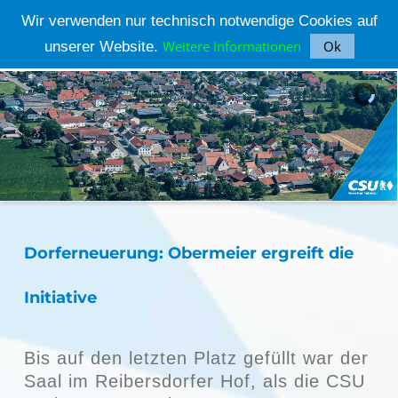
Wir verwenden nur technisch notwendige Cookies auf
Weitere Informationen
Ok
unserer Website.
CSU ORTSVERBAND PARKSTETTEN
Dorferneuerung: Obermeier ergreift die
Initiative
Bis auf den letzten Platz gefüllt war der
Saal im Reibersdorfer Hof, als die CSU