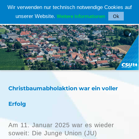
Wir verwenden nur technisch notwendige Cookies auf
Weitere Informationen
Ok
unserer Website.
CSU ORTSVERBAND PARKSTETTEN
Christbaumabholaktion war ein voller
Erfolg
Am 11. Januar 2025 war es wieder
soweit: Die Junge Union (JU)